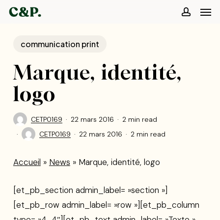
Men
Skip
to
accoun
main
communication print
content
Marque, identité,
logo
CETP0169
22 mars 2016
2 min read
CETP0169
22 mars 2016
2 min read
Accueil
»
News
»
Marque, identité, logo
[et_pb_section admin_label= »section »]
[et_pb_row admin_label= »row »][et_pb_column
type= »4_4″][et_pb_text admin_label= »Texte »