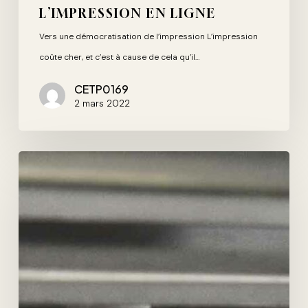
L’IMPRESSION EN LIGNE
Vers une démocratisation de l’impression L’impression
coûte cher, et c’est à cause de cela qu’il…
CETP0169
2 mars 2022
Une
brochure
soignée
à
l’image
de
votre
société