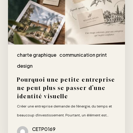
passer
d’une
identité
visuelle
charte graphique
communication print
design
Pourquoi une petite entreprise
ne peut plus se passer d’une
identité visuelle
Créer une entreprise demande de l'énergie, du temps et
beaucoup d'investissement. Pourtant, un élément est…
CETP0169