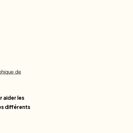
phique de
 aider les
es différents