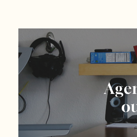
Age
ou