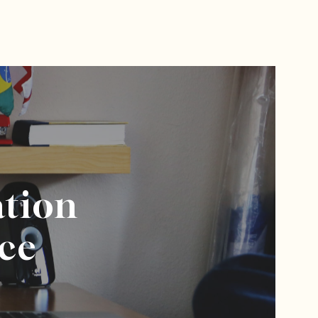
tion
nce