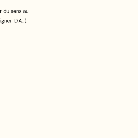
r du sens au
gner, D.A…).