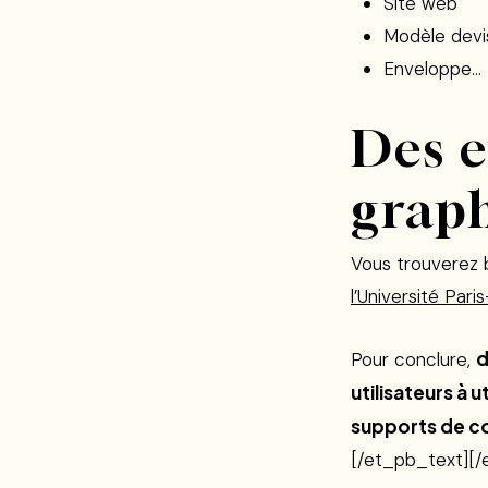
Site web
Modèle devi
Enveloppe…
Des e
grap
Vous trouverez 
l’Université Par
d
Pour conclure,
utilisateurs à 
supports de c
[/et_pb_text][