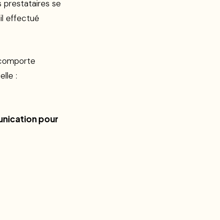
os prestataires se
il effectué
 comporte
lle :
unication pour