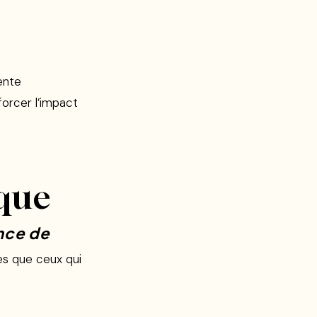
vente
forcer l’impact
que
nce de
es que ceux qui