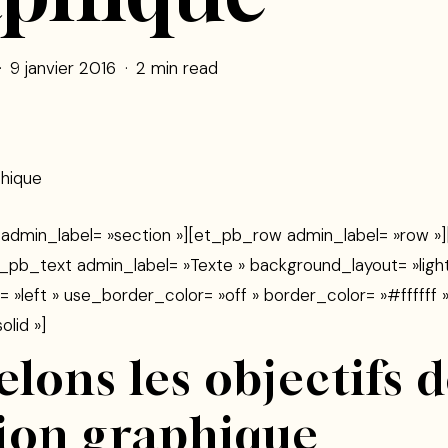
9 janvier 2016
2 min read
phique
admin_label= »section »][et_pb_row admin_label= »row 
_pb_text admin_label= »Texte » background_layout= »light
= »left » use_border_color= »off » border_color= »#ffffff 
olid »]
lons les objectifs d
ion graphique