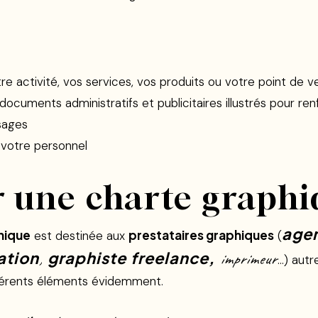
otre activité, vos services, vos produits ou votre point de 
documents administratifs et publicitaires illustrés pour ren
sages
 votre personnel
 une charte graphi
age
hique
prestataires graphiques
est destinée aux
(
tion
graphiste freelance,
,
imprimeur
…) autr
fférents éléments évidemment.