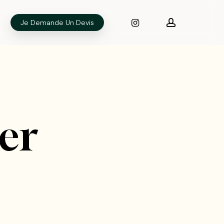
Instagram
account
Je Demande Un Devis
er