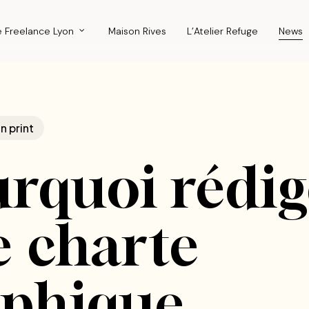
e Freelance Lyon
Maison Rives
L’Atelier Refuge
News
 print
rquoi rédig
 charte
aphique