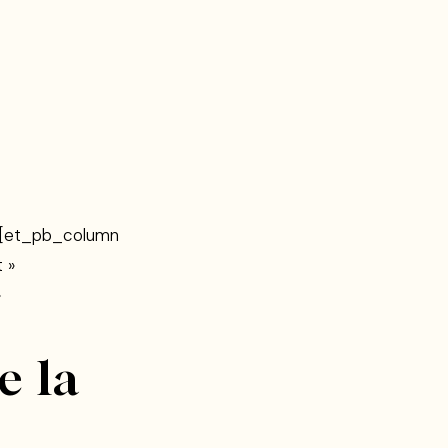
»][et_pb_column
 »
»
e la