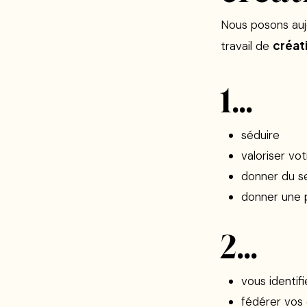
Nous posons aujo
créat
travail de
1…
séduire
valoriser vo
donner du se
donner une p
2…
vous identifi
fédérer vos 