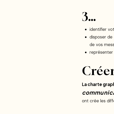
3…
identifier v
disposer de 
de vos mes
représenter
Créer
La charte grap
communica
ont crée les di