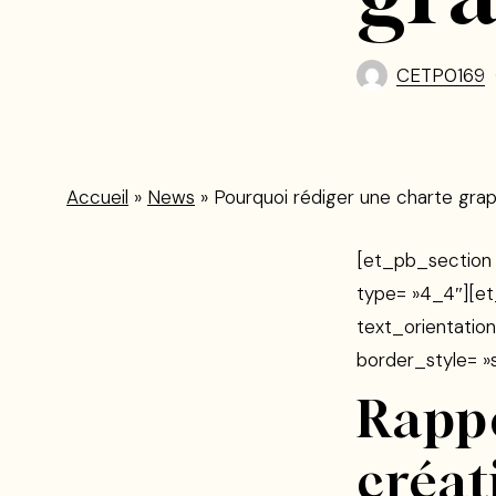
CETP0169
Accueil
»
News
»
Pourquoi rédiger une charte gra
[et_pb_section 
type= »4_4″][et
text_orientation
border_style= »s
Rappe
créat